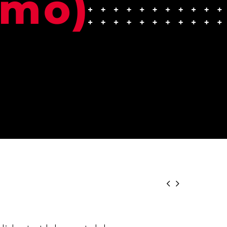
emo)

