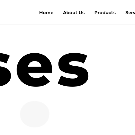
Home
About Us
Products
Ser
ses