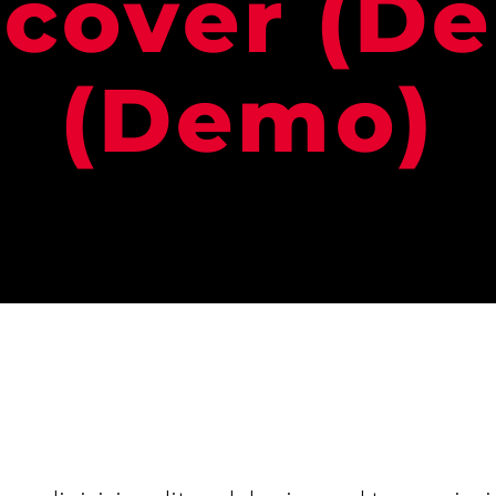
 cover (D
(Demo)