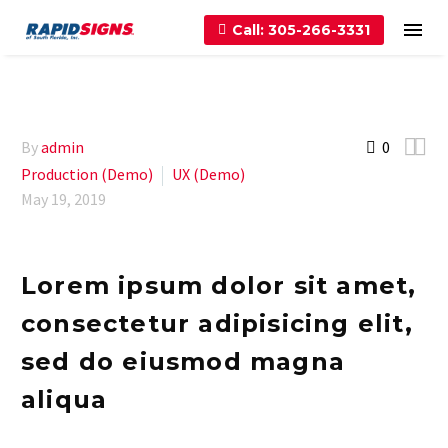
Call: 305-266-3331


By
admin
0
Production (Demo)
UX (Demo)
May 19, 2019
Lorem ipsum dolor sit amet,
consectetur adipisicing elit,
sed do eiusmod magna
aliqua