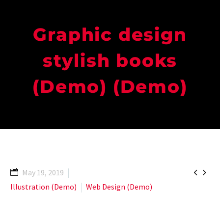
Graphic design
stylish books
(Demo) (Demo)


May 19, 2019
Illustration (Demo)
Web Design (Demo)