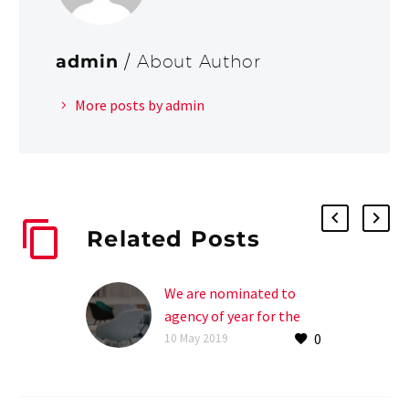
admin
/ About Author
More posts by admin
Related Posts
We are nominated to
agency of year for the
0
second time (Demo)
10 May 2019
(Demo)
Lorem ipsum dolor sit
ametcon sectetur